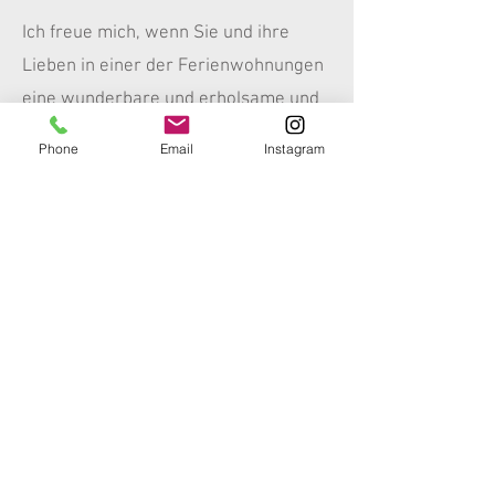
Ich freue mich, wenn Sie und ihre
Lieben in einer der Ferienwohnungen
eine wunderbare und erholsame und
schöne Zeit verbringen und viele
Phone
Email
Instagram
schöne Erinnerungen mit nach Hause
nehmen.
Kontakt
Ich freue mich auf Ihre Anfrage
ferien-am-buchbühl@web.de
+49 (0) 176 - 22163017